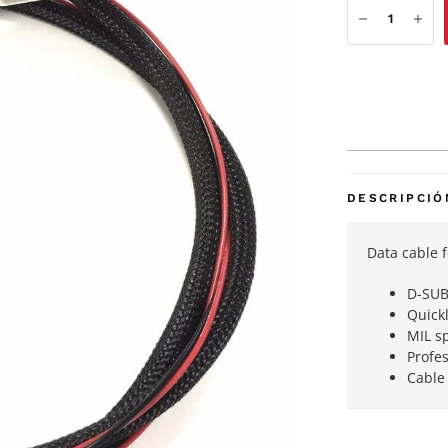
DESCRIPCIÓ
Data cable 
D-SU
Quickl
MIL s
Profes
Cable 