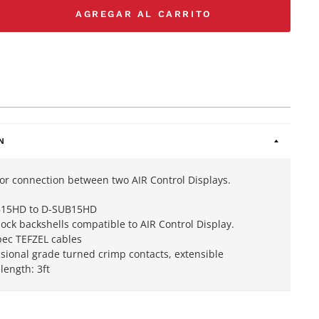
AGREGAR AL CARRITO
N
for connection between two AIR Control Displays.
B15HD to
D-SUB15HD
ock backshells compatible to AIR Control Display.
pec TEFZEL cables
sional grade turned crimp contacts, extensible
length: 3ft