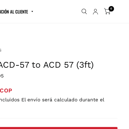
0
NCIÓN AL CLIENTE
S
ACD-57 to ACD 57 (3ft)
05
 COP
incluidos
El envío
será calculado durante el