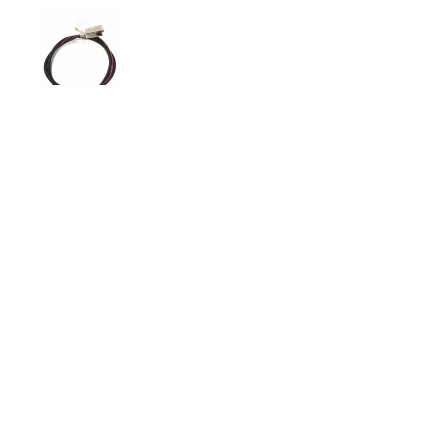
SÍGANOS
VISÍTEN
Reciba nuestras
Aeropu
ofertas y
Hangar
actualizaciones
Avenid
Autopis