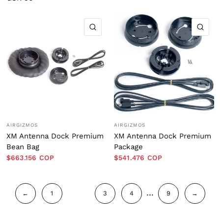
VISTA RÁPIDA
VIS
AIRGIZMOS
AIRGIZMOS
XM Antenna Dock Premium
XM Antenna Dock Premium
Bean Bag
Package
$663.156 COP
$541.476 COP
…
←
1
2
3
4
9
→