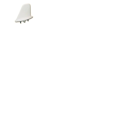
SÍGANOS
VISÍTEN
Reciba nuestras
Aeropu
ofertas y
Hangar
actualizaciones
Avenid
Autopis