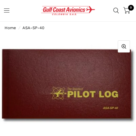
0
Home
/
ASA-SP-40