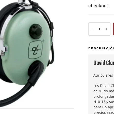
checkout.
DESCRIPCIÓ
David Cla
Auriculares 
Los David C
de ruido má
prolongadas
H10-13 y su
para un ajus
precios raz