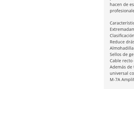
hacen de es
profesional
Característi
Extremadame
Clasificació
Reduce drás
Almohadilla
Sellos de ge
Cable recto 
Además de to
universal c
M-7A Amplifi