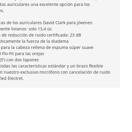
tos auriculares una excelente opción para los
es.
cas de los auriculares David Clark para jóvenes:
nte livianos: solo 13,4 oz.
n de reducción de ruido certificada: 23 dB
ticamente la fuerza de la diadema
 para la cabeza rellena de espuma súper suave
l Flo-Fit para las orejas
(5') con dos tapones
das las características estándar y un brazo flexible
on nuestro exclusivo micrófono con cancelación de ruido
ed Electret.